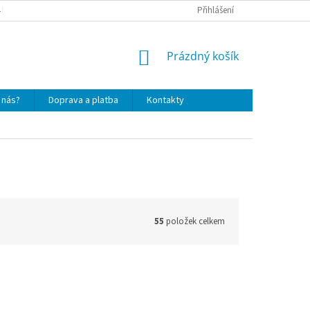
4 DNŮ
PODMÍNKY OCHRANY OSOBNÍCH ÚDAJŮ
Přihlášení
SOUBORY COOKIES
NÁKUPNÍ
Prázdný košík
KOŠÍK
 nás?
Doprava a platba
Kontakty
55
položek celkem