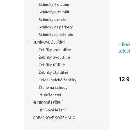
i
r
n
Schůdky 7 stupňů
s
o
e
p
Schůdky 8 stupňů
d
l
r
u
Schůdky s miskou
o
k
Schůdky na parkety
d
t
Schůdky na zahradu
u
ů
HLINÍKOVÉ ŽEBŘÍKY
k
Hliní
Žebříky jednodílné
t
tele
ů
4 x 6
Žebříky dvoudílné
Žebříky třídílné
Žebříky čtyřdílné
12 9
Teleskopické žebříky
Štafle na schody
Příslušenství
HLINÍKOVÉ LEŠENÍ
Hliníkové lešení
ODPADKOVÉ KOŠE HAILO