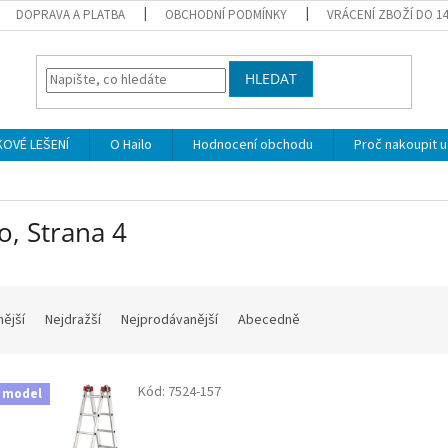
DOPRAVA A PLATBA
OBCHODNÍ PODMÍNKY
VRÁCENÍ ZBOŽÍ DO 1
HLEDAT
KOVÉ LEŠENÍ
O Hailo
Hodnocení obchodu
Proč nakoupit u
lo
, Strana 4
nější
Nejdražší
Nejprodávanější
Abecedně
Kód:
7524-157
 model