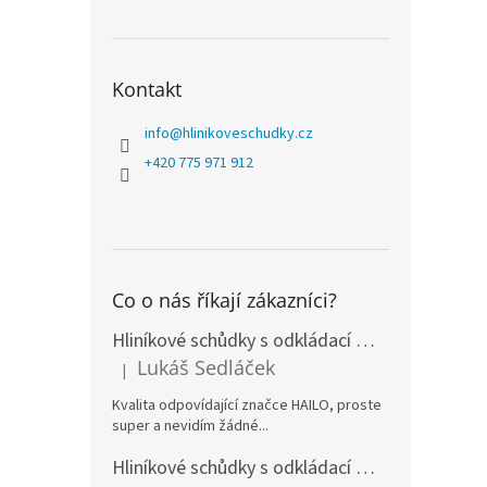
Kontakt
info
@
hlinikoveschudky.cz
+420 775 971 912
Co o nás říkají zákazníci?
Hliníkové schůdky s odkládací miskou HAILO L100 TOPLINE 6 stupňů
Lukáš Sedláček
|
Hodnocení produktu je 5 z 5 hvězdiček.
Kvalita odpovídající značce HAILO, proste
super a nevidím žádné...
Hliníkové schůdky s odkládací miskou HAILO L80 COMFORTLINE 8 stupňů