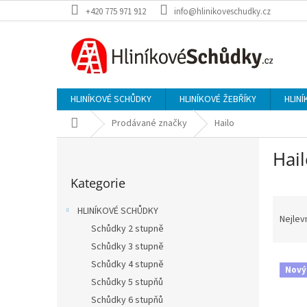
Přejít
+420 775 971 912
info@hlinikoveschudky.cz
na
obsah
HLINÍKOVÉ SCHŮDKY
HLINÍKOVÉ ŽEBŘÍKY
HLINÍ
Domů
Prodávané značky
Hailo
P
Hai
o
Přeskočit
s
Kategorie
kategorie
t
Ř
r
HLINÍKOVÉ SCHŮDKY
a
a
Nejlev
Schůdky 2 stupně
z
n
e
Schůdky 3 stupně
n
V
n
í
Schůdky 4 stupně
Nový
ý
í
p
Schůdky 5 stupňů
p
p
a
Schůdky 6 stupňů