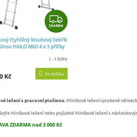
Z
ZDARMA
D
kový čtyřdílný kloubový žebřík
A
šinou HAILO M60 4 x 3 příčky
R
1 - 2 týdny
rné
cení
M
ktu
Do košíku
0 Kč
A
O
v
vé lešení s pracovní plošinou.
ček.
Hliníkové lešení vyrobené německ
l
á
ejte hliníkové lešení nebo pojízdné hliníkové lešení s nástavbov
d
a
VA ZDARMA nad 3 000 Kč
c
í