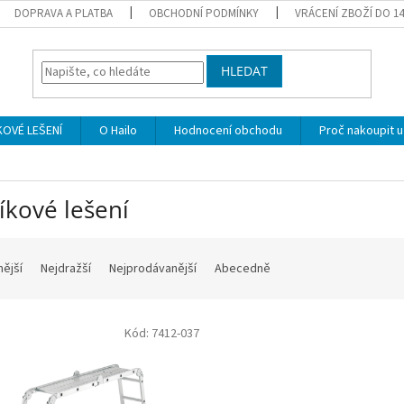
DOPRAVA A PLATBA
OBCHODNÍ PODMÍNKY
VRÁCENÍ ZBOŽÍ DO 1
HLEDAT
KOVÉ LEŠENÍ
O Hailo
Hodnocení obchodu
Proč nakoupit u
íkové lešení
nější
Nejdražší
Nejprodávanější
Abecedně
Kód:
7412-037