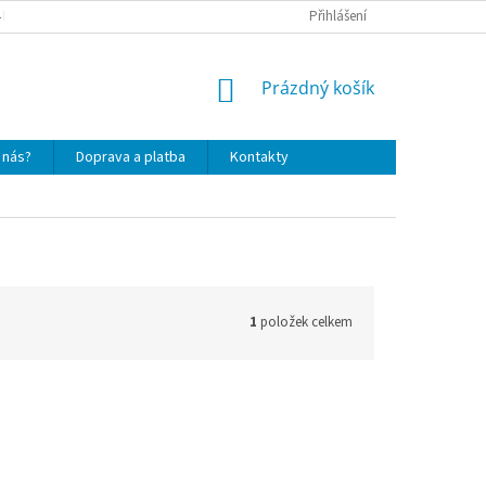
4 DNŮ
PODMÍNKY OCHRANY OSOBNÍCH ÚDAJŮ
Přihlášení
SOUBORY COOKIES
NÁKUPNÍ
Prázdný košík
KOŠÍK
 nás?
Doprava a platba
Kontakty
1
položek celkem