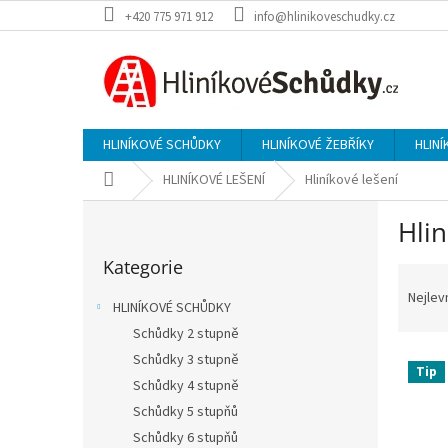
Přejít
+420 775 971 912
info@hlinikoveschudky.cz
na
obsah
HLINÍKOVÉ SCHŮDKY
HLINÍKOVÉ ŽEBŘÍKY
HLINÍ
Domů
HLINÍKOVÉ LEŠENÍ
Hliníkové lešení
P
Hlin
o
Přeskočit
s
Kategorie
kategorie
Ř
t
a
r
Nejlev
HLINÍKOVÉ SCHŮDKY
z
a
Schůdky 2 stupně
e
n
V
n
Schůdky 3 stupně
n
Tip
ý
í
í
Schůdky 4 stupně
p
p
p
Schůdky 5 stupňů
i
r
a
Schůdky 6 stupňů