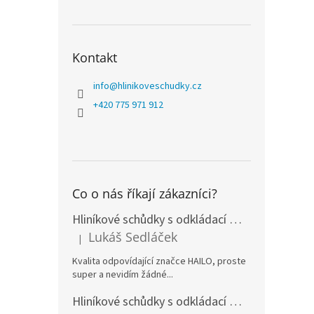
Kontakt
info
@
hlinikoveschudky.cz
+420 775 971 912
Co o nás říkají zákazníci?
Hliníkové schůdky s odkládací miskou HAILO L100 TOPLINE 6 stupňů
Lukáš Sedláček
|
Hodnocení produktu je 5 z 5 hvězdiček.
Kvalita odpovídající značce HAILO, proste
super a nevidím žádné...
Hliníkové schůdky s odkládací miskou HAILO L80 COMFORTLINE 8 stupňů