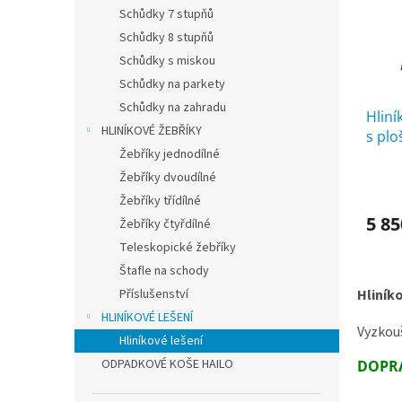
s
o
n
Schůdky 7 stupňů
p
d
e
r
u
Schůdky 8 stupňů
l
o
k
Schůdky s miskou
d
t
Schůdky na parkety
u
ů
Schůdky na zahradu
k
Hliní
HLINÍKOVÉ ŽEBŘÍKY
t
s plo
Žebříky jednodílné
ů
Průmě
Žebříky dvoudílné
hodno
Žebříky třídílné
produ
5 85
Žebříky čtyřdílné
je
5,0
Teleskopické žebříky
z
Štafle na schody
5
Příslušenství
Hliníko
hvězdi
HLINÍKOVÉ LEŠENÍ
Vyzkouš
Hliníkové lešení
ODPADKOVÉ KOŠE HAILO
DOPRA