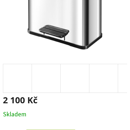
2 100 Kč
Měrná
Skladem
cena: