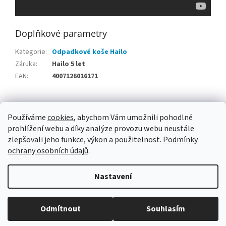
Doplňkové parametry
Kategorie
:
Odpadkové koše Hailo
Záruka
:
Hailo 5 let
EAN
:
4007126016171
Z
á
Používáme
cookies
, abychom Vám umožnili pohodlné
Odpadkové koše Hailo
Tradiční sady na holení Mühle
p
prohlížení webu a díky analýze provozu webu neustále
a
zlepšovali jeho funkce, výkon a použitelnost.
Podmínky
t
ochrany osobních údajů
.
í
Vytvořil Shoptet
Nastavení
Copyright 2026
HliníkovéSchůdky.cz
. Všechna práva vyhrazena.
Odmítnout
Souhlasím
Upravit nastavení cookies
DOPRAVA ZDARMA nad 3 000 Kč