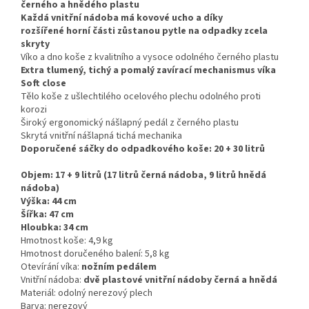
černého a hnědého plastu
Každá vnitřní nádoba má kovové ucho a díky
rozšířené horní části zůstanou pytle na odpadky zcela
skryty
Víko a dno koše z kvalitního a vysoce odolného černého plastu
Extra tlumený, tichý a pomalý zavírací mechanismus víka
Soft close
Tělo koše z ušlechtilého ocelového plechu odolného proti
korozi
Široký ergonomický nášlapný pedál z černého plastu
Skrytá vnitřní nášlapná tichá mechanika
Doporučené sáčky do odpadkového koše: 20 + 30 litrů
Objem: 17 + 9 litrů (17 litrů černá nádoba, 9 litrů hnědá
nádoba)
Výška: 44 cm
Šířka: 47 cm
Hloubka: 34 cm
Hmotnost koše: 4,9 kg
Hmotnost doručeného balení: 5,8 kg
Otevírání víka:
nožním pedálem
Vnitřní nádoba:
dvě plastové vnitřní nádoby černá a hnědá
Materiál: odolný nerezový plech
Barva: nerezový