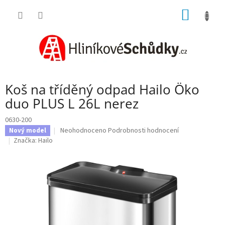
Přejít
NÁKUP
na
obsah
KOŠÍK
Koš na tříděný odpad Hailo Öko
duo PLUS L 26L nerez
0630-200
Průměrné
Neohodnoceno
Podrobnosti hodnocení
Nový model
hodnocení
Značka:
Hailo
produktu
je
0,0
z
5
hvězdiček.